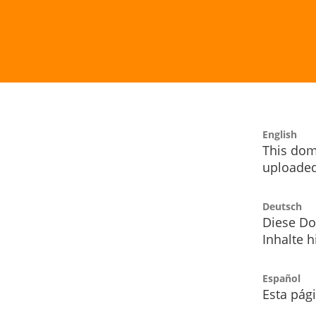
English
This dom
uploaded
Deutsch
Diese Do
Inhalte h
Español
Esta pág