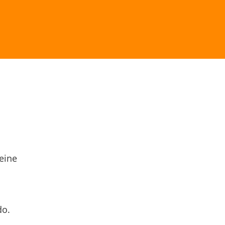
eine
do.